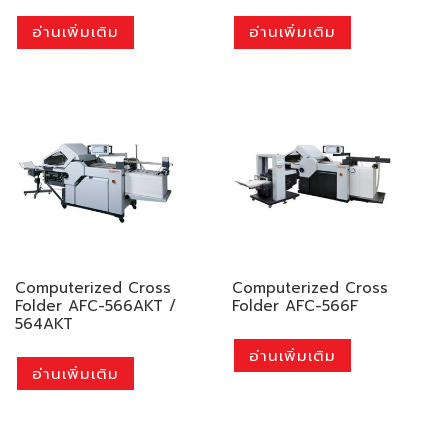
อ่านเพิ่มเติม
อ่านเพิ่มเติม
Computerized Cross
Computerized Cross
Folder AFC-566AKT /
Folder AFC-566F
564AKT
อ่านเพิ่มเติม
อ่านเพิ่มเติม