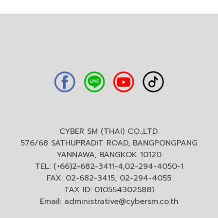
CYBER SM (THAI) CO.,LTD.
576/68 SATHUPRADIT ROAD, BANGPONGPANG
YANNAWA, BANGKOK 10120
TEL: (+66)2-682-3411-4,02-294-4050-1
FAX: 02-682-3415, 02-294-4055
TAX ID: 0105543025881
Email:
administrative@cybersm.co.th