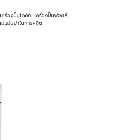
ื่องปั๊มไดคัท, เครื่องปั๊มฟอยล์,
วามแม่นยำในการผลิต