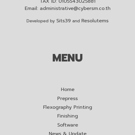
TAX ID: 0105543025881
Email:
administrative@cybersm.co.th
Sits39
Resolutems
Developed by
and
MENU
Home
Prepress
Flexography Printing
Finishing
Software
News & Update