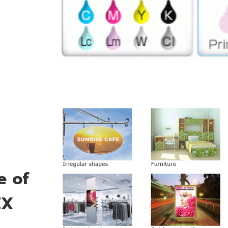
e of
EX