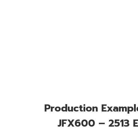
Production Exampl
JFX
6
00 – 2513 