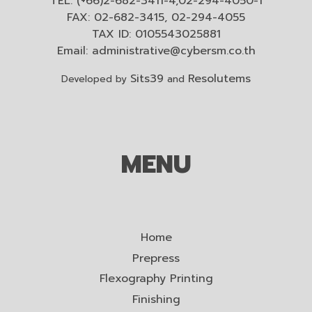
TEL: (+66)2-682-3411-4,02-294-4050-1
FAX: 02-682-3415, 02-294-4055
TAX ID: 0105543025881
Email:
administrative@cybersm.co.th
Sits39
Resolutems
Developed by
and
MENU
Home
Prepress
Flexography Printing
Finishing