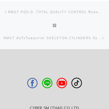
การนำทางของเรื่อง
Previous post
RMGT PQS-D: TOTAL QUALITY CONTROL ที่แม่นยำดุจสายตา AI!
BACK TO POST LIST
N
RMGT มั่นใจในคุณภาพ! SKELETON CYLINDERS ป้องกันรอยเสียหาย
CYBER SM (THAI) CO.,LTD.