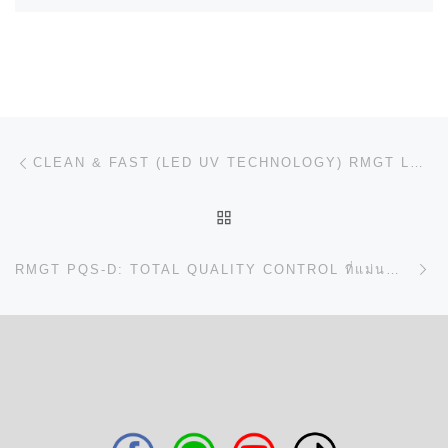
การนำทางของเรื่อง
Previous post
CLEAN & FAST (LED UV TECHNOLOGY) RMGT LED UV: การพิมพ์ที่ “CLEAN & FAST” คือหัวใจของธุรกิจที่ยั่งยืน!
BACK TO POST LIST
N
RMGT PQS-D: TOTAL QUALITY CONTROL ที่แม่นยำดุจสายตา AI!