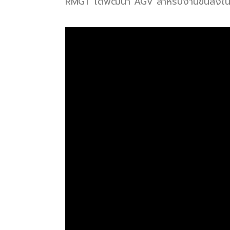
RMGT ได้พัฒนา AGV สำหรับงานขนส่งในโร