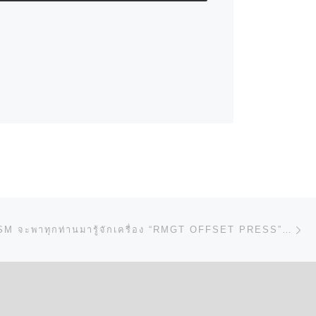
ป
N
วันนี้ CYBERSM จะพาทุกท่านมารู้จักเครื่อง “RMGT OFFSET PRESS” ให้มากยิ่งขึ้น