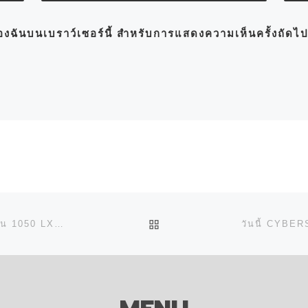
์ของฉันบนเบราว์เซอร์นี้ สำหรับการแสดงความเห็นครั้งถัดไ
BACK TO POST LIST
ขอขอบคุณลูกค้าที่ไว้วางใจในการลงทุนเครื่องพิมพ์ RMGT รุ่น 1050 LX กับ CYBER SM