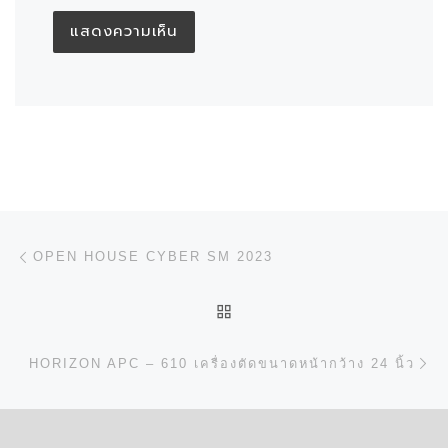
การนำทางของเรื่อง
Previous post
OPEN HOUSE CYBER SM 2023
BACK TO POST LIST
N
HORIZON APC – 610 เครื่องตัดขนาดหน้ากว้าง 24 นิ้ว