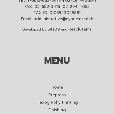
TEL: (+66)2-682-3411-4,02-294-4050-1
FAX: 02-682-3415, 02-294-4055
TAX ID: 0105543025881
Email:
administrative@cybersm.co.th
Sits39
Resolutems
Developed by
and
MENU
Home
Prepress
Flexography Printing
Finishing