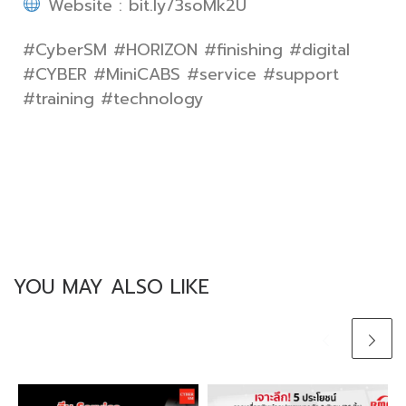
Website : bit.ly/3soMk2U
#CyberSM #HORIZON #finishing #digital
#CYBER #MiniCABS
#service #support
#training #technology
YOU MAY ALSO LIKE