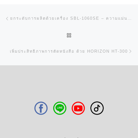
การนำทางของเรื่อง
Previous post
ยกระดับการผลิตด้วยเครื่อง SBL-1060SE – ความแม่นยำที่คุณวางใจได้!
BACK TO POST LIST
N
เพิ่มประสิทธิภาพการตัดหนังสือ ด้วย HORIZON HT-300