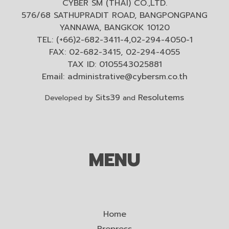
CYBER SM (THAI) CO.,LTD.
576/68 SATHUPRADIT ROAD, BANGPONGPANG
YANNAWA, BANGKOK 10120
TEL: (+66)2-682-3411-4,02-294-4050-1
FAX: 02-682-3415, 02-294-4055
TAX ID: 0105543025881
Email:
administrative@cybersm.co.th
Sits39
Resolutems
Developed by
and
MENU
Home