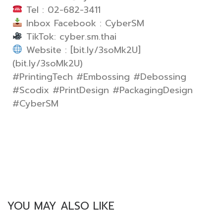
Tel : 02-682-3411
Inbox Facebook : CyberSM
TikTok: cyber.sm.thai
Website : [bit.ly/3soMk2U]
(bit.ly/3soMk2U)
#PrintingTech #Embossing #Debossing
#Scodix #PrintDesign #PackagingDesign
#CyberSM
YOU MAY ALSO LIKE