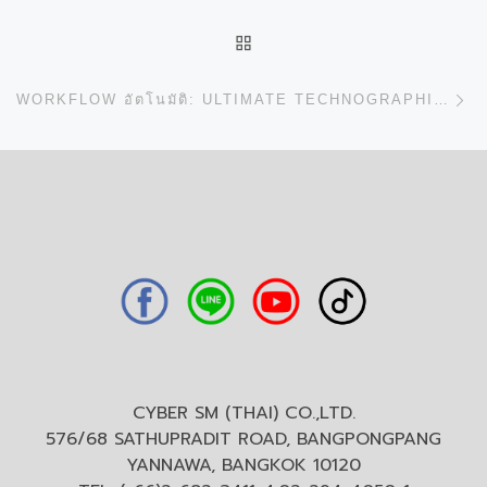
BACK TO POST LIST
N
WORKFLOW อัตโนมัติ: ULTIMATE TECHNOGRAPHICS และ HORIZON ICE LINK
CYBER SM (THAI) CO.,LTD.
576/68 SATHUPRADIT ROAD, BANGPONGPANG
YANNAWA, BANGKOK 10120