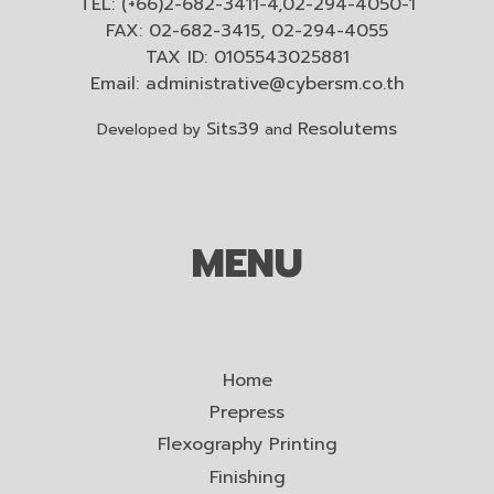
TEL: (+66)2-682-3411-4,02-294-4050-1
FAX: 02-682-3415, 02-294-4055
TAX ID: 0105543025881
Email:
administrative@cybersm.co.th
Sits39
Resolutems
Developed by
and
MENU
Home
Prepress
Flexography Printing
Finishing