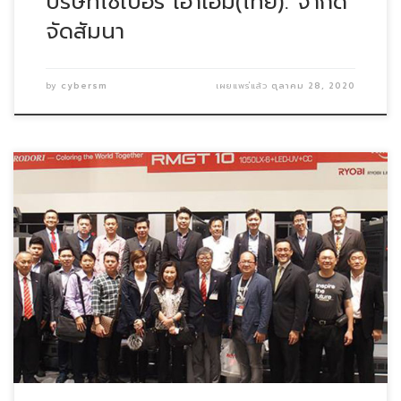
บริษัทไซเบอร์ เอาเอ็ม(ไทย). จำกัด
จัดสัมนา
by
cybersm
เผยแพร่แล้ว
ตุลาคม 28, 2020