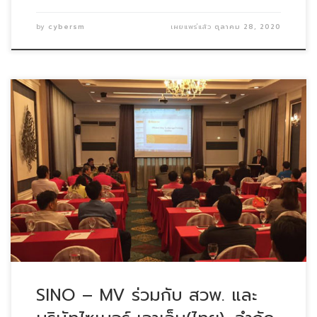
by
cybersm
เผยแพร่แล้ว
ตุลาคม 28, 2020
SINO – MV ร่วมกับ สวพ. และ บริษัทไซเบอร์ เอา […]
SINO – MV ร่วมกับ สวพ. และ