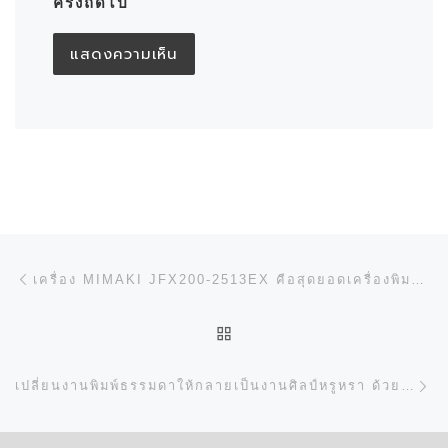
ครั้งถัดไป
การนำทางของเรื่อง
Previous post
เครื่อง MIMAKI JFX200-2513EX คือสุดยอดเครื่องพิมพ์ FLATBED UV
BACK TO POST LIST
N
เปลี่ยนงานพิมพ์ธรรมดาให้กลายเป็นงานศิลป์หรูหรา ด้วย SCODIX ULTRA 2500 SHD