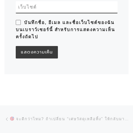
เว็บไซต์
บันทึกชื่อ, อีเมล และชื่อเว็บไซต์ของฉัน
บนเบราว์เซอร์นี้ สำหรับการแสดงความเห็น
ครั้งถัดไป
การนำทางของเรื่อง
Previous post
จะดีกว่าไหม? ถ้าเปลี่ยน “เศษวัสดุเหลือทิ้ง” ให้กลับมาเป็น “กำไร” ด้วยเทคโนโลยี NESTING อัจฉริยะ