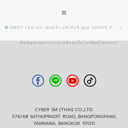
BACK TO POST LIST
N
RMGT LED UV: พิมพ์เร็ว แห้งทันที สู่ยุค GREEN PRINTING อย่างแท้จริง!
เบื่อปัญหามลภาวะและกลิ่นฉุนในโรงพิมพ์ไหมครับ?
CYBER SM (THAI) CO.,LTD.
576/68 SATHUPRADIT ROAD, BANGPONGPANG
YANNAWA, BANGKOK 10120