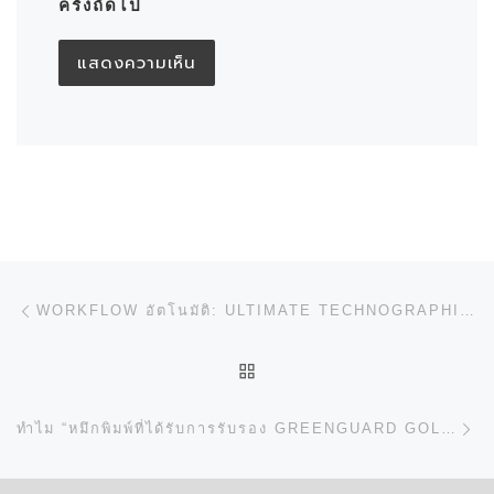
ครั้งถัดไป
การนำทางของเรื่อง
Previous post
WORKFLOW อัตโนมัติ: ULTIMATE TECHNOGRAPHICS และ HORIZON ICE LINK
BACK TO POST LIST
N
ทำไม “หมึกพิมพ์ที่ได้รับการรับรอง GREENGUARD GOLD” ถึงสำคัญสำหรับธุรกิจการพิมพ์?