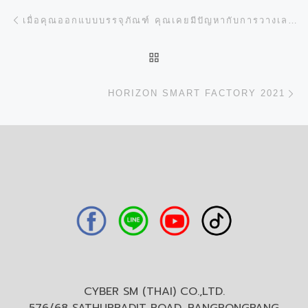
การนำทางของเรื่อง
Previous post
เมื่อคุณออกแบบบรรจุภัณฑ์ คุณเคยมีปัญหากับการวางเลย์งานให้ได้จำนวนเยอะที่สุดในแผ่นพิมพ์ไหม?
BACK TO POST LIST
N
HORIZON SMART FACTORY 2021
CYBER SM (THAI) CO.,LTD.
576/68 SATHUPRADIT ROAD, BANGPONGPANG