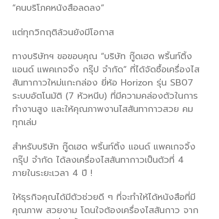
“คนบริโภคหนังสือลดลง”
แต่ทุกวิกฤติล้วนยังมีโอกาส
ทางบริษัทฯ ขอขอบคุณ “บริษัท กู๊ดเฮด พริ้นท์ติ้ง
แอนด์ แพคเกจจิ้ง กรุ๊ป จำกัด” ที่ได้จัดซื้อเครื่องไส
สันทากาวใหม่แกะกล่อง ยี่ห้อ Horizon รุ่น SB07
ระบบอัตโนมัติ (7 หัวหนีบ) ที่มีความคล่องตัวในการ
ทำงานสูง และให้คุณภาพงานไสสันทากาวสวย คม
ทุกเล่ม
สำหรับบริษัท กู๊ดเฮด พริ้นท์ติ้ง แอนด์ แพคเกจจิ้ง
กรุ๊ป จำกัด ได้ลงเครื่องไสสันทากาวเป็นตัวที่ 4
ภายในระยะเวลา 4 ปี !
ให้ธุรกิจคุณได้มีตัวช่วยดี ๆ ที่จะทำให้ได้หนังสือที่มี
คุณภาพ สวยงาม โดนใจต้องเครื่องไสสันกาว จาก