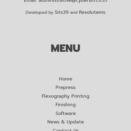
Email:
administrative@cybersm.co.th
Sits39
Resolutems
Developed by
and
MENU
Home
Prepress
Flexography Printing
Finishing
Software
News & Update
Contact Us