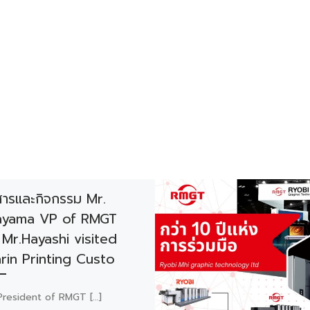
สารและกิจกรรม Mr.
ayama VP of RMGT
Mr.Hayashi visited
in Printing Custo
President of RMGT […]