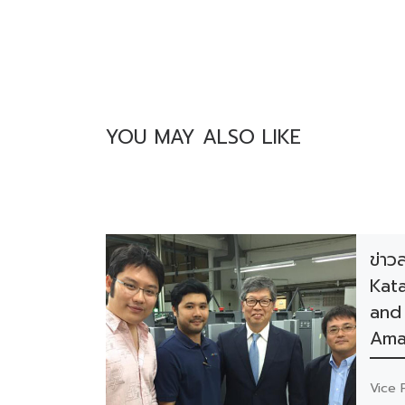
YOU MAY ALSO LIKE
ข่าว
Kat
and 
Amar
Vice 