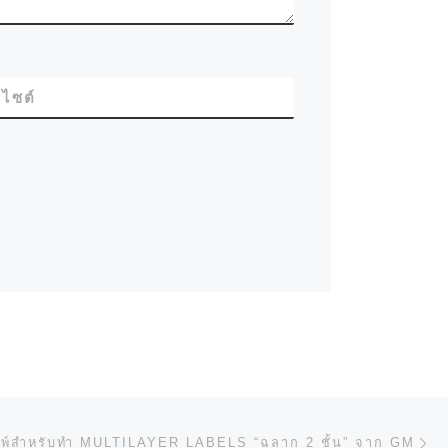
บไซต์
ป
N
พิมพ์สำหรับทำ MULTILAYER LABELS “ฉลาก 2 ชั้น” จาก GM