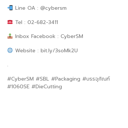
Line OA : @cybersm
Tel : 02-682-3411
Inbox Facebook : CyberSM
Website : bit.ly/3soMk2U
.
#CyberSM #SBL #Packaging #บรรจุภัณฑ์
#1060SE #DieCutting