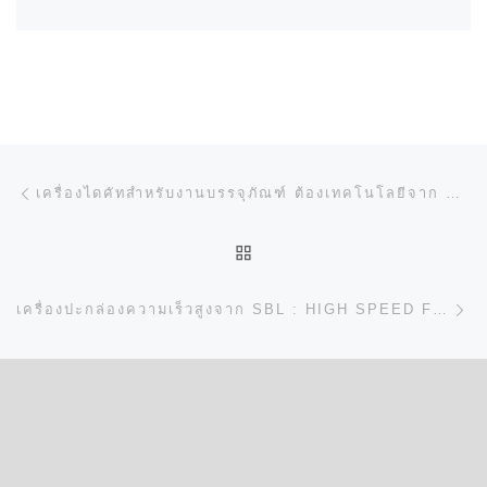
การนำทางของเรื่อง
Previous post
เครื่องไดคัทสำหรับงานบรรจุภัณฑ์ ต้องเทคโนโลยีจาก SBL มาตรฐาน TAIWAN
BACK TO POST LIST
N
เครื่องปะกล่องความเร็วสูงจาก SBL : HIGH SPEED FOLDING AND GLUING MACHINE