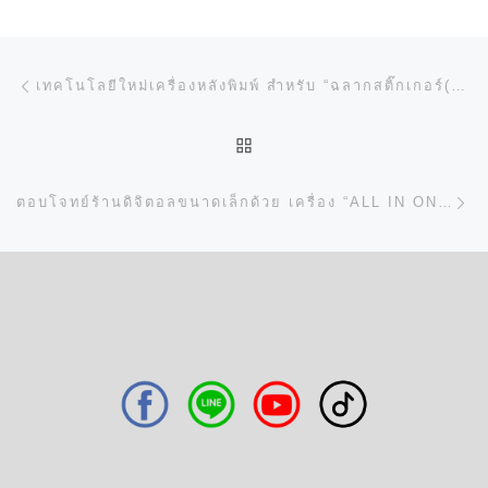
การนำทางของเรื่อง
Previous post
เทคโนโลยีใหม่เครื่องหลังพิมพ์ สำหรับ “ฉลากสติ๊กเกอร์(STICKER LABEL)” สะดวก ครบ จบในเครื่องเดียว
BACK TO POST LIST
N
ตอบโจทย์ร้านดิจิตอลขนาดเล็กด้วย เครื่อง “ALL IN ONE DIGITAL LABEL FINISHING”