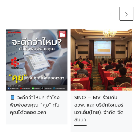
จะดีกว่าไหม? ถ้าโรง
SINO – MV ร่วมกับ
พิมพ์ของคุณ “คุย” กับ
สวพ. และ บริษัทไซเบอร์
คุณได้ตลอดเวลา
เอาเอ็ม(ไทย). จำกัด จัด
สัมนา