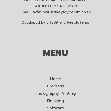
FAX: 02-682-3415, 02-294-4055
TAX ID: 0105543025881
Email:
administrative@cybersm.co.th
Sits39
Resolutems
Developed by
and
MENU
Home
Prepress
Flexography Printing
Finishing
Software