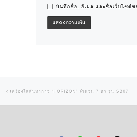
บันทึกชื่อ, อีเมล และชื่อเว็บไซต
การนำทางของเรื่อง
Previous post
เครื่องไสสันทากาว “HORIZON” จำนวน 7 หัว รุ่น SB07