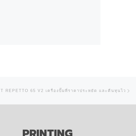
ป
N
 REPETTO 65 V2 เครื่องปั๊มที่ราคาประหยัด และคืนทุนไว
PRINTING