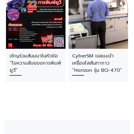
เชิญร่วมสัมมนาในหัวข้อ
CyberSM ขอแนะนำ
“ไขความลับของการพิมพ์
เครื่องไสสันทากาว
ยูวี”
“Horizon รุ่น BQ-470”