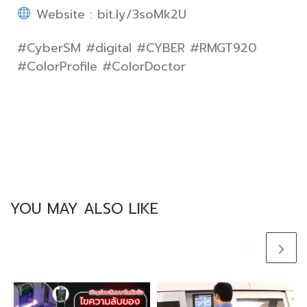
Website : bit.ly/3soMk2U
#CyberSM #digital #CYBER #RMGT920
#ColorProfile #ColorDoctor
YOU MAY ALSO LIKE