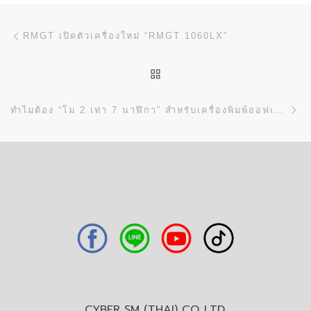
การนำทางของเรื่อง
Previous post
RMGT เปิดตัวเครื่องใหม่ “RMGT 1060LX”
BACK TO POST LIST
N
ทำไมต้อง “โม 2 เท่า 7 นาฬิกา” สำหรับเครื่องพิมพ์ออฟเซตในปัจจุบัน
CYBER SM (THAI) CO.,LTD.