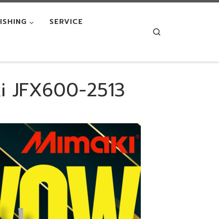
NISHING
SERVICE
Search
aki JFX600-2513