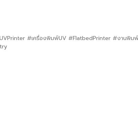
rinter #เครื่องพิมพ์UV #FlatbedPrinter #งานพิมพ์
try