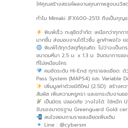
ให้คุณสร้างสรรค์ผลงานคุณภาพสูงบนวัสดุ
ทำไม Mimaki JFX600-2513 ถึงเป็นกุญแ
พิมพ์เร็ว ทะลุขีดจำกัด: เหนือกว่าทุกก
มากขึ้น ส่งมอบงานได้ไวขึ้น ลูกค้าพอใจ ย
พิมพ์ได้ทุกวัสดุที่คุณคิด: ไม่ว่าจะเป็น
ขนาดมหึมา 2.5 ม. x 1.3 ม. จินตนาการของค
ที่ไม่เหมือนใคร
คมชัดระดับ Hi-End ทุกรายละเอียด: ด
Pass System (MAPS4) และ Variable Dot Te
เพิ่มมูลค่าด้วยมิติใหม่ (2.5D): สร้า
สัมผัส เพิ่มความหรูหรา และยกระดับงานของ
เป็นมิตร ปลอดภัย วางใจได้: ใช้หมึก UV
รับรองมาตรฐาน Greenguard Gold certif
สนใจสอบถามรายละเอียดเพิ่มเติม
Line : @cybersm