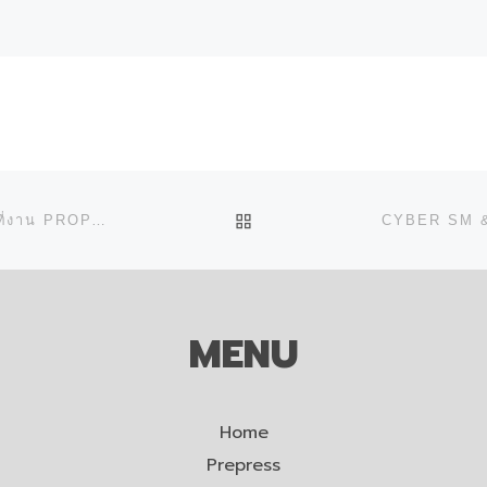
BACK TO POST LIST
อีก 1 วันเท่านั้น! เตรียมพบกับพวกเรา CYBER SM (THAI) ที่งาน PROPAK ASIA 2025
MENU
Home
Prepress