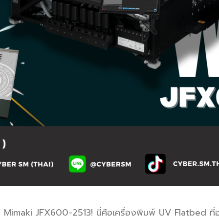
ับ Mimaki JFX600-2513! นี่คือเครื่องพิมพ์ UV Flatbed ที