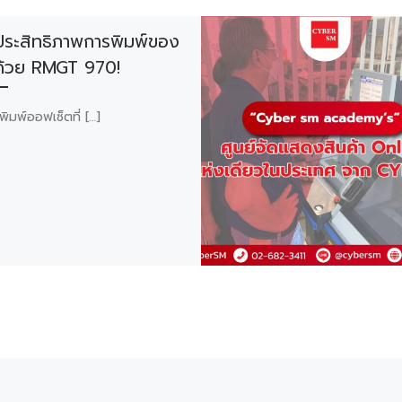
มประสิทธิภาพการพิมพ์ของ
ด้วย RMGT 970!
งพิมพ์ออฟเซ็ตที่ […]