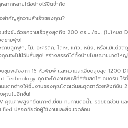
หลากหลายได้อย่างไร้ขีดจำกัด
จสำคัญสู่ความสำเร็จของคุณ?
ารแข่งขันด้วยความเร็วสูงสุดถึง 200 ตร.ม./ชม. (ในโหมด Dra
อดขายพุ่ง!
กระดาษลูกฟูก, ไม้, อะคริลิก, โลหะ, แก้ว, หนัง, หรือแม้แต่วั
ุณจะไม่มีวันสิ้นสุด! สร้างสรรค์ได้ทั้งป้ายโฆษณาขนาดใหญ่,
้วยขุมพลังจาก 16 หัวพิมพ์ และความละเอียดสูงสุด 1200
chnology คุณจะได้งานพิมพ์ที่สีสันสดใส คมกริบ ไร้ที่ติ แ
งความแตกต่างให้ชิ้นงานของคุณโดดเด่นสะดุดตาด้วยฟังก์ชัน 
คุณไปอีกขั้น!
 คุณภาพสูงที่ยึดเกาะดีเยี่ยม ทนทานต่อน้ำ, รอยขีดข่วน แล
ied ปลอดภัยต่อผู้ใช้งานและสิ่งแวดล้อม