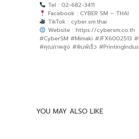
Tel : 02-682-3411
Facebook : CYBER SM – THAI
TikTok : cyber.sm.thai
Website : https://cybersm.co.th
#CyberSM #Mimaki #JFX6002513 #UVP
#คุณภาพสูง #พิมพ์เร็ว #PrintingIndus
YOU MAY ALSO LIKE