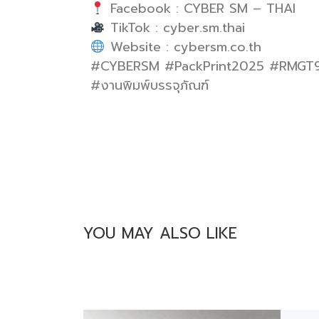
Facebook : CYBER SM – THAI
TikTok : cyber.sm.thai
Website : cybersm.co.th
#CYBERSM #PackPrint2025 #RMGT920
#งานพิมพ์บรรจุภัณฑ์
YOU MAY ALSO LIKE