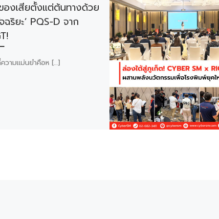
ของเสียตั้งแต่ต้นทางด้วย
ัจฉริยะ’ PQS-D จาก
T!
ี่ความแม่นยำคือห […]