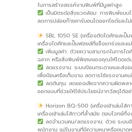
ในการสร้างสรรค์งานพิมพ์ที่มีมูลค่าสูง
เป็นมิตรต่อสิ่งแวดล้อม: การพิมพ์แบ
ลดการปล่อยก๊าซคาร์บอนไดออกไซด์และไม่ม
SBL 1050 SE (เครื่องตัดไดคัทและปั๊มฟ
เครื่องไดคัทและปั๊มฟอยล์ที่แข็งแกร่งและ
เพิ่มมูลค่า: ด้วยความสามารถในการไดคัท
ฉลาก หรือสิ่งพิมพ์พิเศษของคุณให้โดดเด่นเ
ลดแรงงาน: ระบบป้อนกระดาษและส่งออกง
เพื่อป้อนหรือเก็บงาน ลดการใช้แรงงานค
ลดต้นทุน: ลดของเสียจากความผิดพลาด
ออกแบบที่ช่วยให้ใช้ประโยชน์จากวัสดุได้อย่า
Horizon BQ-500 (เครื่องเข้าเล่มไส้กา
เครื่องเข้าเล่มไส้กาวที่ล้ำสมัย ตอบโจทย์ทั
ลดจำนวนคน/ลดแรงงาน: ด้วย ระบบอัตโนม
พนักงาน แม้ในงานที่มีความหนาหรือขนา