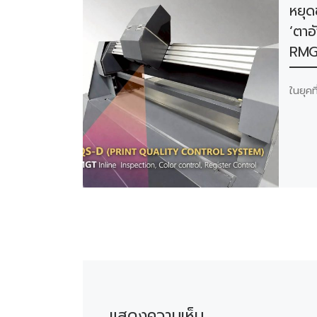
หยุด
‘ตาอ
RMG
ในยุคท
แสดงความเห็น