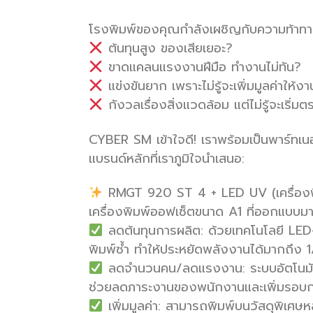
โรงพิมพ์ของคุณกำลังเผชิญกับความท้าทายเห
ต้นทุนสูง ของเสียเยอะ?
ขาดแคลนแรงงานฝีมือ ทำงานไม่ทัน?
แข่งขันยาก เพราะไม่รู้จะเพิ่มมูลค่าให้ง
กังวลเรื่องสิ่งแวดล้อม แต่ไม่รู้จะเริ่ม
CYBER SM เข้าใจดี! เราพร้อมเป็นพาร์ทเนอร
แบรนด์หลักที่เราภูมิใจนำเสนอ:
RMGT 920 ST 4 + LED UV (เครื่องพ
เครื่องพิมพ์ออฟเซ็ตขนาด A1 ที่ออกแบบมาเ
ลดต้นทุนการผลิต: ด้วยเทคโนโลยี LED-
พิมพ์ซ้ำ ทำให้ประหยัดพลังงานได้มากถึง 1/
ลดจำนวนคน/ลดแรงงาน: ระบบอัตโนมัติท
ช่วยลดภาระงานของพนักงานและเพิ่มรอบก
เพิ่มมูลค่า: สามารถพิมพ์บนวัสดุพิเศษ