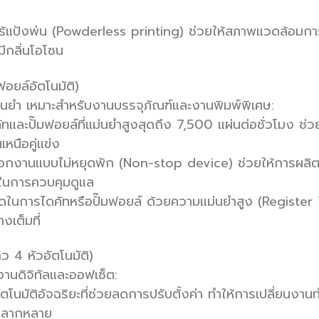
บไร้แป้งพ่น (Powderless printing) ช่วยให้สภาพแวดล้อม
ีกลิ่นโอโซน
อยล์อัตโนมัติ)
แม่นยำ เหมาะสำหรับงานบรรจุภัณฑ์และงานพิมพ์พิเศษ:
และปั๊มฟอยล์ที่แม่นยำสูงสุดถึง 7,500 แผ่นต่อชั่วโมง ช่วยเ
หนือคู่แข่ง
านแบบไม่หยุดพัก (Non-stop device) ช่วยให้การผลิตต่
นในการควบคุมดูแล
ในการไดคัทหรือปั๊มฟอยล์ ด้วยความแม่นยำสูง (Register
งเต็มที่
ว 4 หัวอัตโนมัติ)
้งงานดิจิทัลและออฟเซ็ต:
ัติอัจฉริยะที่ช่วยลดการปรับตั้งค่า ทำให้การเปลี่ยนงา
ดหลากหลาย