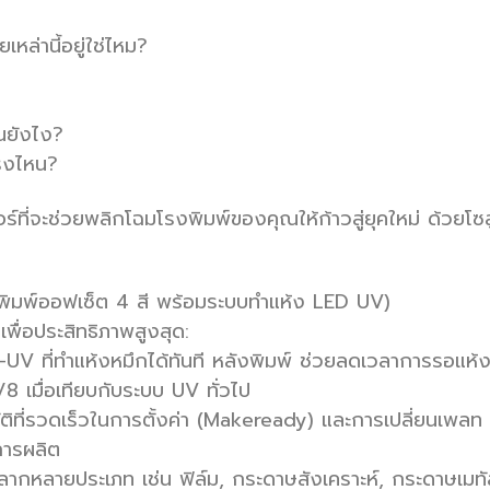
ล่านี้อยู่ใช่ไหม?
านยังไง?
ตรงไหน?
์ที่จะช่วยพลิกโฉมโรงพิมพ์ของคุณให้ก้าวสู่ยุคใหม่ ด้วยโซล
ิมพ์ออฟเซ็ต 4 สี พร้อมระบบทำแห้ง LED UV)
พื่อประสิทธิภาพสูงสุด:
UV ที่ทำแห้งหมึกได้ทันที หลังพิมพ์ ช่วยลดเวลาการรอแห
8 เมื่อเทียบกับระบบ UV ทั่วไป
ี่รวดเร็วในการตั้งค่า (Makeready) และการเปลี่ยนเพลท 
ารผลิต
หลากหลายประเภท เช่น ฟิล์ม, กระดาษสังเคราะห์, กระดาษเมทั