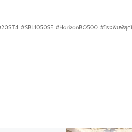
ST4 #SBL1050SE #HorizonBQ500 #โรงพิมพ์ยุคใหม่ #