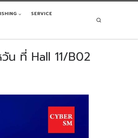
NISHING
SERVICE
Search
น ที่ Hall 11/B02