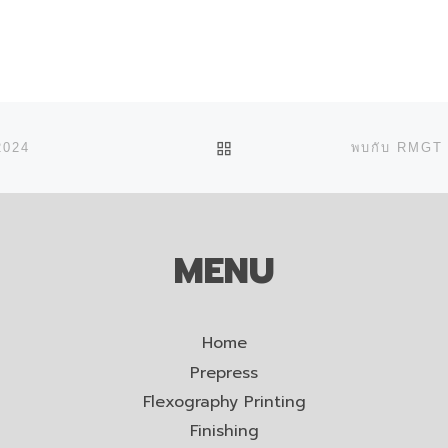
BACK TO POST LIST
2024
MENU
Home
Prepress
Flexography Printing
Finishing