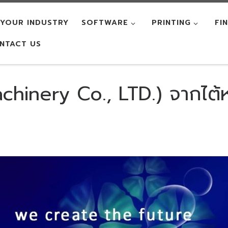
YOUR INDUSTRY
SOFTWARE
PRINTING
FI
NTACT US
inery Co., LTD.) จากไต้หวั