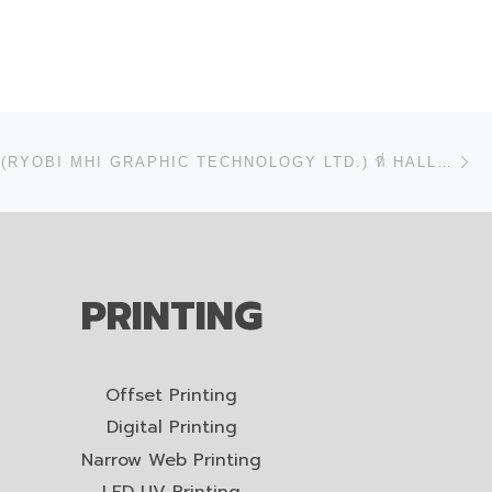
N
พบกับ RMGT (RYOBI MHI GRAPHIC TECHNOLOGY LTD.) ที่ HALL 16/E11 ในงาน DRUPA 2024
PRINTING
Offset Printing
Digital Printing
Narrow Web Printing