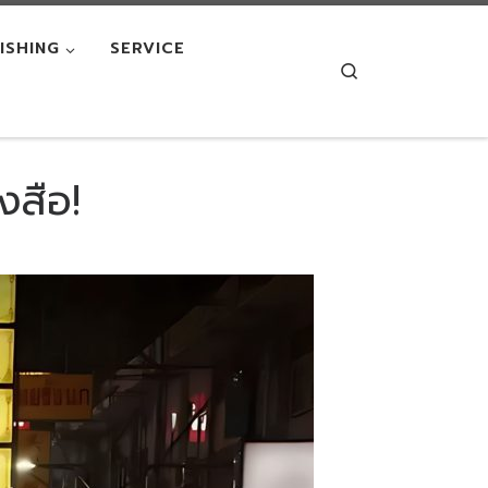
NISHING
SERVICE
Search
งสือ!