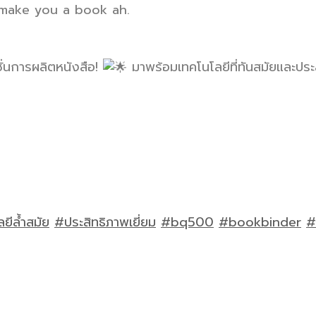
n make you a book ah.
ั่นการผลิตหนังสือ!
มาพร้อมเทคโนโลยีที่ทันสมัยและประส
ยีล้ำสมัย
#ประสิทธิภาพเยี่ยม
#bq500
#bookbinder
#