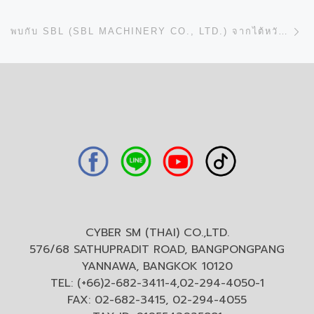
N
พบกับ SBL (SBL MACHINERY CO., LTD.) จากไต้หวัน ที่ HALL 11/B02 ในงาน DRUPA 2024
CYBER SM (THAI) CO.,LTD.
576/68 SATHUPRADIT ROAD, BANGPONGPANG
YANNAWA, BANGKOK 10120
TEL: (+66)2-682-3411-4,02-294-4050-1
FAX: 02-682-3415, 02-294-4055