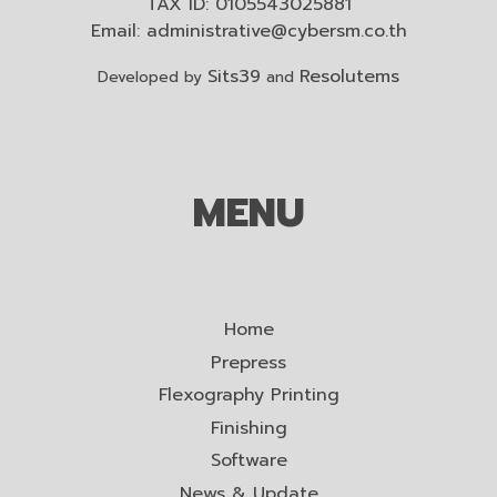
TAX ID: 0105543025881
Email:
administrative@cybersm.co.th
Sits39
Resolutems
Developed by
and
MENU
Home
Prepress
Flexography Printing
Finishing
Software
News & Update