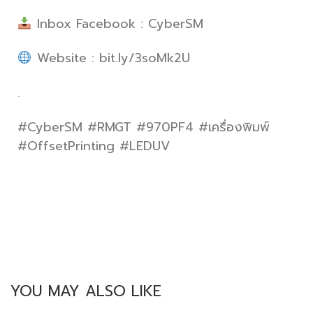
Inbox Facebook : CyberSM
Website : bit.ly/3soMk2U
.
#CyberSM #RMGT #970PF4 #เครื่องพิมพ์
#OffsetPrinting #LEDUV
YOU MAY ALSO LIKE