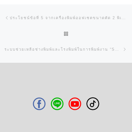
การนำทางของเรื่อง
Previous post
ประโยชน์ข้อที่ 5 จากเครื่องพิมพ์ออฟเซตขนาดตัด 2 พิเศษ (36 นิ้ว) “RMGT 920 SERIES”
BACK TO POST LIST
N
ระบบช่วยเหลือช่างพิมพ์และโรงพิมพ์ในการพิมพ์งาน “SMART ASSIST PRINTING”