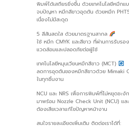
พิมพ์ได้เสถียรยิ่งขึ้น ด้วยเทคโนโลยีหมึก
จบปัญหา หมึกสีขาวอุดตัน ด้วยหมึก PHT50
เนื่องไม่มีสะดุด
5 สีสันสดใส ด้วยมาตรฐานสากล
ใช้ หมึก CMYK และสีขาว ที่ผ่านการรับ
แวดล้อมและปลอดภัยต่อผู้ใช้
เทคโนโลยีหมุนเวียนหมึกสีขาว (MCT)
ลดการอุดตันของหมึกสีขาวด้วย Mimaki Cir
ในทุกชิ้นงาน
NCU และ NRS เพื่อการพิมพ์ที่ไม่หยุดชะงั
มาพร้อม Nozzle Check Unit (NCU) และ No
ต้องเสียเวลาแก้ไขปัญหาหน้างาน
สนใจรายละเอียดเพิ่มเติม ติดต่อเราได้ที่: