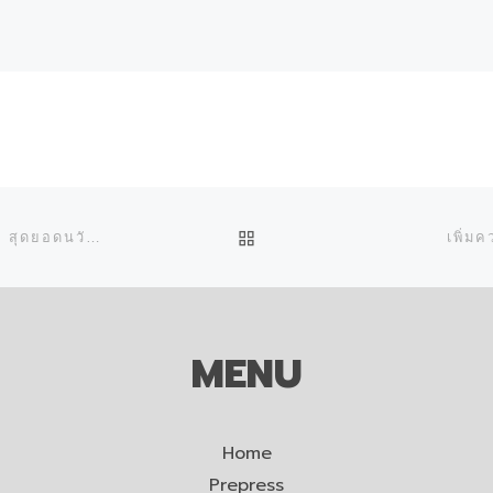
BACK TO POST LIST
ยกระดับงานพิมพ์ของคุณ ให้แรงเกินพิกัด! JFX200-1213EX: สุดยอดนวัตกรรมแห่งอนาคต
เพิ่
MENU
Home
Prepress