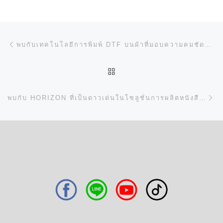
การนำทางของเรื่อง
Previous post
พบกับเทคโนโลยีการพิมพ์ DTF บนผ้าที่มอบความคมชัดและสีสันสดใส!
BACK TO POST LIST
N
พบกับ HORIZON ที่เป็นดาวเด่นในโซลูชั่นการผลิตหนังสือ!