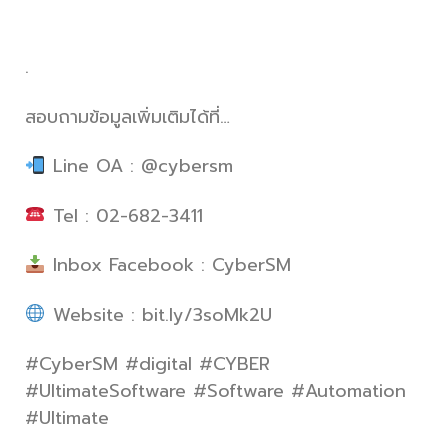
.
สอบถามข้อมูลเพิ่มเติมได้ที่…
Line OA : @cybersm
Tel : 02-682-3411
Inbox Facebook : CyberSM
Website : bit.ly/3soMk2U
#CyberSM #digital #CYBER
#UltimateSoftware #Software #Automation
#Ultimate