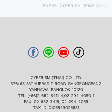
N
EVENT! CYBER SM DEMO DAY
CYBER SM (THAI) CO.,LTD.
576/68 SATHUPRADIT ROAD, BANGPONGPANG
YANNAWA, BANGKOK 10120
TEL: (+66)2-682-3411-4,02-294-4050-1
FAX: 02-682-3415, 02-294-4055
TAX ID: 0105543025881